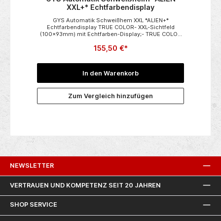
XXL+* Echtfarbendisplay
GYS Automatik Schweißhem XXL *ALIEN+*
Echtfarbendisplay TRUE COLOR- XXL-Sichtfeld
(100x93mm) mit Echtfarben-Display;- TRUE COLOR
Technologie- Filterstufen: 5-9 / 9-13- 5-9
155,50 €*
Verdunklungsstufen für Schweißarbeiten mit geringer
Leistung - Verschlusszeit 0,08 ms- Öffnungsszeit
0,15 - 0,8 sec- WIG-Schweißen > 2A -
Empfindlichkeit/Zeit im Helm einstellbar - Modi-
In den Warenkorb
Schweißen/Schleifen im Helm umschaltbar - Hohe
Empfindlichkeit durch 4 Sensoren
Zum Vergleich hinzufügen
NEWSLETTER
VERTRAUEN UND KOMPETENZ SEIT 20 JAHREN
SHOP SERVICE