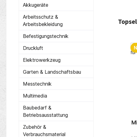
Akkugeräte
Arbeitsschutz &
Topsel
Arbeitsbekleidung
Befestigungstechnik
Produ
Nur 2 auf Lager!
N
Druckluft
Elektrowerkzeug
Garten & Landschaftsbau
Messtechnik
Multimedia
Baubedarf &
Betriebsausstattung
8-QZ
PROMAT Lochzirkel
M
Zubehör &
att HSS
L.200mm m. Nietscharnier
Verbrauchsmaterial
mm