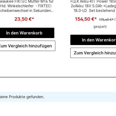
lwaukee FIXTEC Mutter M14 für
FLEX Akku-KIT Power 185
18.0-LD
-Hd. Winkelschleifer - FIXTEC:
2xAkku 18V 5.0Ah +Ladeg
cheibenwechsel in Sekunden
18.0-LD Set bestehend 
ein Werkzeug nötig) - Passt an
18V Ladegerät CA 18.0-L
23,50 €*
154,50 €*
le Winkelschleifer mit Standard-
5,0Ah Akku-Packs AP 18
175,45 €*
(
4-Aufnahme bis ø 150 mm - 12
gespart)
Sekunden für kompletten
In den Warenkorb
Scheibenwechsel - Ermöglicht
ößere Einsatzfläche durch 8mm
In den Warenkor
eibe - Mit integrierten Löchern
Zum Vergleich hinzufügen
r Standard Spannschlüssel, falls
sich die Mutter per Hand nicht
Zum Vergleich hinz
mehr lösen lässt - Integrierte
Sicherheitskupplung für mehr
Sicherheit des Anwenders
eine Produkte gefunden.