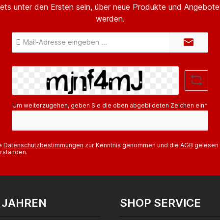
ets unter den Ersten sein, über neue Produkte und Angebote 
werden.
E-
Mail-
Adresse*
Um weiterzugehen, geben Sie die oben abgebildeten Zeichen ein*
ie
Datenschutzbestimmungen
zur Kenntnis genommen und die
AGB
gelesen 
rstanden.
 JAHREN
SHOP SERVICE