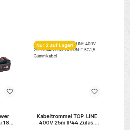
Nur 2 auf Lager!
ower
Kabeltrommel TOP-LINE
u 18V
400V 25m IP44 Zulas.
Hef
t CA
H07RN-F 5G1,5