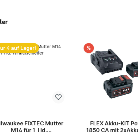
ler
ktgalerie überspringen
ur 4 auf Lager!
%
ilwaukee FIXTEC Mutter
FLEX Akku-KIT P
M14 für 1-Hd.
1850 CA mit 2xAkk
Winkelschleifer
5.0Ah +Ladegerä