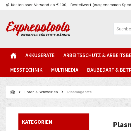
Kostenloser Versand ab € 100,- Bestellwert (ausgenommen Sped
springen
Zur Hauptnavigation springen
AKKUGERÄTE
ARBEITSSCHUTZ & ARBEITSB
MESSTECHNIK
MULTIMEDIA
BAUBEDARF & BET
Löten & Schweißen
Plasmageräte
KATEGORIEN
Plas