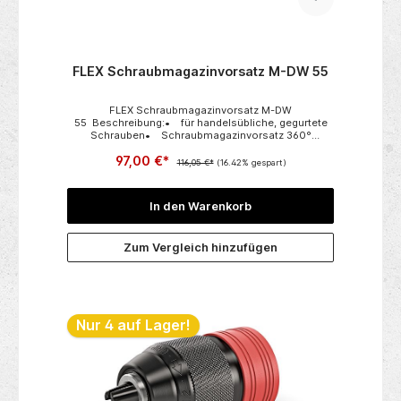
FLEX Schraubmagazinvorsatz M-DW 55
FLEX Schraubmagazinvorsatz M-DW
55 Beschreibung:• für handelsübliche, gegurtete
Schrauben• Schraubmagazinvorsatz 360°
drehbar• gute Eckenerreichbarkeit• werkzeuglose
97,00 €*
Schraubtiefeneinstellung über
116,05 €*
(16.42% gespart)
Drehrad• werkzeuglos verstellbarer Tiefenanschlag
zur Anpassung der unterschiedlichen
Schraubenlängen• ergonomische Softgrip
In den Warenkorb
Griffflächen• passend für den
Trockenbauschrauber DW 45 18.0-EC Technische
Daten:• Schraubenlängen von-bis: 25-55
Zum Vergleich hinzufügen
mm• max. Schaftdurchmesser: 4,2 mm• Gewicht:
0,5 kg
Nur 4 auf Lager!