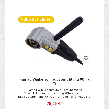
Nur 5 auf Lager!
Famag Winkelschraubvorrichtung 90 fix
*3
Famag Winkelschraubvorrichtung 90 fix
*3 Winkelschraubvorrichtung 90fix auf einen
Blick Lieferumfang:90fix, Griff, Produktparameter, SB-
verpackt in Blister Abmessungen:GL 125 mm,
75,05 €*
Bautiefe 40 mm, Aufnahme für ¼ Inch
Bits Ausführung: - Gehäuse: stabiles Aluminium -