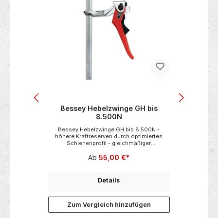
EZS
Bessey Hebelzwinge GH bis
Besse
8.500N
00N
Bessey Hebelzwinge GH bis 8.500N -
Bessey
 bis zu
höhere Kraftreserven durch optimiertes
Spannkr
n und
Schienenprofil - gleichmäßiger
u
raft -
Spannkraftaufbau - Lösehebel mit
ela
Ab
55,00 €*
Oberteil
Abgleitschutz - bis zu 5 x schnelleres
izen -
Spannen als herkömmliche Zwingen -
enten-
unempfindlich gegen Vibrationen - hohe
ene
Spannkraft (bis zu 8500 N)
Details
 kräftig
he
ftvoll
n
Zum Vergleich hinzufügen
t hoher
g hat