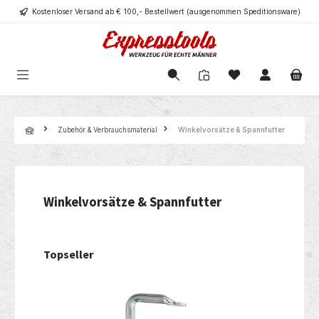
Kostenloser Versand ab € 100,- Bestellwert (ausgenommen Speditionsware)
alt springen
Navigation
Zubehör & Verbrauchsmaterial
Winkelvorsätze & Spannfutter
Winkelvorsätze & Spannfutter
Topseller
Produktgalerie überspringen