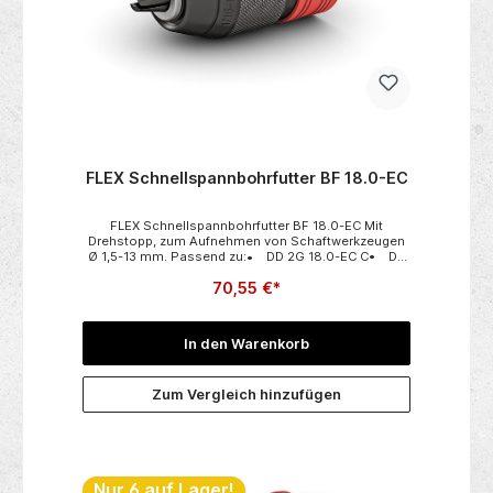
FLEX Schnellspannbohrfutter BF 18.0-EC
FLEX Schnellspannbohrfutter BF 18.0-EC Mit
Drehstopp, zum Aufnehmen von Schaftwerkzeugen
Ø 1,5-13 mm. Passend zu:• DD 2G 18.0-EC C• DD
2G 18.0-EC• DD 2G 18.0-EC/5.0 Set• DD 4G 18.0-
70,55 €*
EC C• DD 4G 18.0-EC• DD 4G 18.0-EC/5.0
Set• PD 2G 18.0-EC C• PD 2G 18.0-EC• PD 2G
18.0-EC/5.0 Set Technische
Daten:• Verpackungseinheit 1
In den Warenkorb
Zum Vergleich hinzufügen
Nur 6 auf Lager!