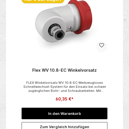
Flex WV 10.8-EC Winkelvorsatz
FLEX Winkelvorsatz WV 10.8-EC Werkzeugloses
Schnellwechsel-System für den Einsatz bei schwer
zugänglichen Bohr- und Schraubarbeiten. Mit
magnetischer Bohrspindel zur Aufnahme von Bohr-
60,35 €*
und Schrauberbits und zur Aufnahme des
Schnellspannbohrfutters und Bithalters (nur für
DD/PD 10.8-EC). Passend zu:• DD 2G 10.8-EC• DD
2G 10.8-EC/4.0 Set• PD 2G 10.8-EC• PD 2G 10.8-
In den Warenkorb
EC/6.0 Set Technische Daten:• Verpackungseinheit
1
Zum Vergleich hinzufügen