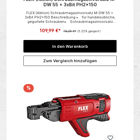
DW 55 + 3xBit PH2x150
FLEX (Aktion) Schraubmagazinvorsatz M-DW 55 +
3xBit PH2x150 Beschreibung:• für handelsübliche,
gegurtete Schrauben• Schraubmagazinvorsatz
360° drehbar• gute
109,99 €*
Eckenerreichbarkeit• werkzeuglose
116,05 €*
(5.22% gespart)
Schraubtiefeneinstellung über
Drehrad• werkzeuglos verstellbarer Tiefenanschlag
zur Anpassung der unterschiedlichen
In den Warenkorb
Schraubenlängen• ergonomische Softgrip
Griffflächen• passend für den
Trockenbauschrauber DW 45 18.0-EC Technische
Zum Vergleich hinzufügen
Daten:• Schraubenlängen von-bis: 25-55
mm• max. Schaftdurchmesser: 4,2 mm• Gewicht:
0,5 kg
%