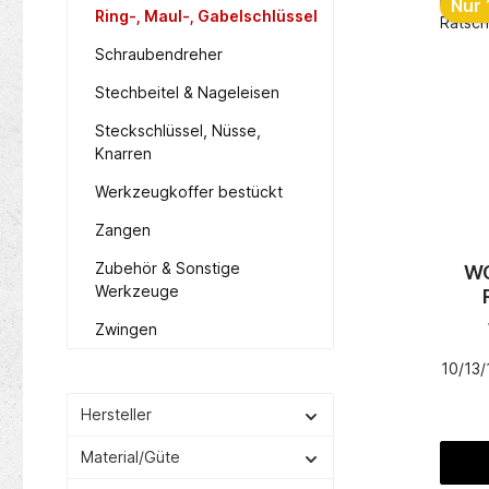
Nur 
Ring-, Maul-, Gabelschlüssel
Schraubendreher
Stechbeitel & Nageleisen
Steckschlüssel, Nüsse,
Knarren
Werkzeugkoffer bestückt
Zangen
Zubehör & Sonstige
WG
Werkzeuge
Zwingen
10/13/
I
Stahl 
Hersteller
72 Z
282g
Material/Güte
Pr
Werk