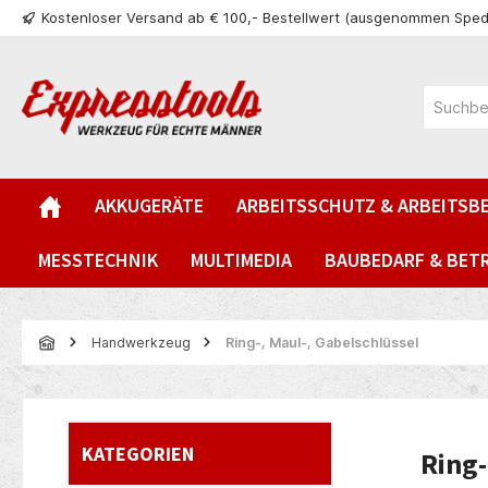
Kostenloser Versand ab € 100,- Bestellwert (ausgenommen Sped
springen
Zur Hauptnavigation springen
AKKUGERÄTE
ARBEITSSCHUTZ & ARBEITSB
MESSTECHNIK
MULTIMEDIA
BAUBEDARF & BET
Handwerkzeug
Ring-, Maul-, Gabelschlüssel
KATEGORIEN
Ring-