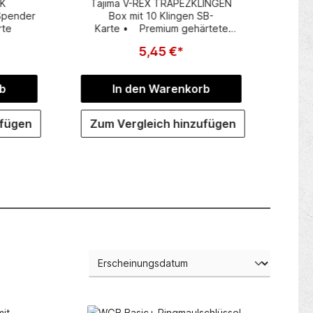
CK
Tajima V-REX TRAPEZKLINGEN
TAJIM
Spender
Box mit 10 Klingen SB-
Box
rte
Karte • Premium gehärtete
Klingen mit ultrascharfen
5,45 €*
Schneidkanten• optimiert für
Trockenbau und für jegliche
Bod
Schneidearbeiten geeignet
f
b
In den Warenkorb
Tro
E
ufügen
Zum Vergleich hinzufügen
Zum