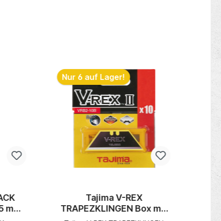
Nur 6 auf Lager!
Nur
ACK
Tajima V-REX
T
5 mm
TRAPEZKLINGEN Box mit
K
ingen
10 Klingen SB-Karte