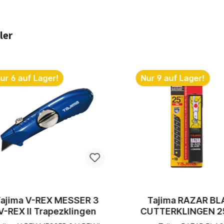
ler
ktgalerie überspringen
ur 6 auf Lager!
Nur 9 auf Lager!
Tajima V-REX MESSER 3
Tajima RAZAR BL
V-REX II Trapezklingen
CUTTERKLINGEN 2
Spender mit 10 Kl