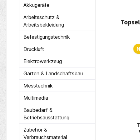
Akkugeräte
Arbeitsschutz &
Topsel
Arbeitsbekleidung
Befestigungstechnik
Produ
Nur 2 auf Lager!
N
Druckluft
Elektrowerkzeug
Garten & Landschaftsbau
Messtechnik
Multimedia
Baubedarf &
Betriebsausstattung
BLACK
Tajima RAPID PULL
Zubehör &
N 9 mm
SÄGEBLATT 300mm 13
Verbrauchsmaterial
Klingen
TPI GNB300