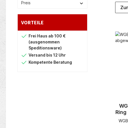
Preis
Werkz
Zum
10 Ja
des 
die
VORTEILE
ges
Mängel
w
Frei Haus ab 100 €
Herst
(ausgenommen
auf
Speditionsware)
Mark
Versand bis 12 Uhr
diesel
von
Kompetente Beratung
vorge
fü
Gebr
Mark
Hers
Herst
des W
Wun
WGB
durch 
Ring
dem
Mar
WGB 
WGB B
einen