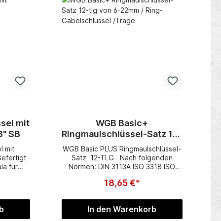
sel mit
WGB Basic+
tschenfunktion 8" SB
Ringmaulschlüssel-Satz 12-
tlg von 6-22mm / Ring-
l mit
WGB Basic PLUS Ringmaulschlüssel-
Gabelschlüssel /Trage
efertigt
Satz 12-TLG Nach folgenden
la für
Normen: DIN 3113A ISO 3318 ISO
r Chrom-
7738 Die Ringseite ist 15°
18,65 €*
hromter
abgewinkelt. Aus verchromtem
ren
Chrom-Vanadium Stahl. Zur
onenten-
übersichtlichen Aufbewahrung auf
b
In den Warenkorb
 Hand Bis
einer Kunststofftrage
angeordnet mit folgenden Größen: