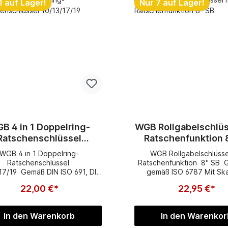
1 auf Lager!
Nur 7 auf Lager!
B 4 in 1 Doppelring-
WGB Rollgabelschlüs
Ratschenschlüssel
Ra
10/13/17/19
WGB 4 in 1 Doppelring-
WGB Rollgabelschlüsse
Ratschenschlüssel
Ratschenfunktion 8" SB G
17/19 Gemäß DIN ISO 691, DIN
gemäß ISO 6787 Mit Ska
SO 1711 Chrom-Vanadium
präzises arbeiten Robuste
22,00 €*
22,95 €*
verchromt gerade umschaltbar
Vanadium-Stahl mit verc
ähne Länge: 229mmGewicht:
Oberfläche für besse
 Herstellergarantie: Für ein
Korrosionsschutz 2-Komp
In den Warenkorb
In den Warenkor
odukt der Marke WGB Das
Heft für guten Grip in der
zeug erhält der Käufer des
zu maximal 24mm