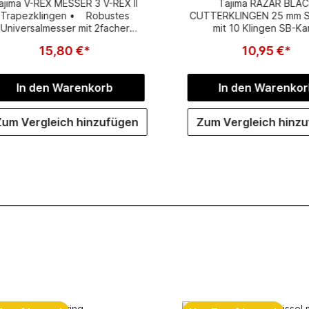
ajima V-REX MESSER 3 V-REX II
Tajima RAZAR BLA
SB-Karte
Trapezklingen • Robustes
CUTTERKLINGEN 25 mm 
Universalmesser mit 2facher
mit 10 Klingen SB-Ka
ingeneinstellung, das sich leicht
15,80 €*
10,95 €*
n der großen Rändelschraube
fnen lässt• Mit magnetischem
Klingenhalter und Clip für
In den Warenkorb
In den Warenkor
Ersatzklingen
Zum Vergleich hinzufügen
Zum Vergleich hinz