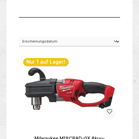
Nur 1 auf Lager!
Milwaukee M18CRAD-0X Akuu-