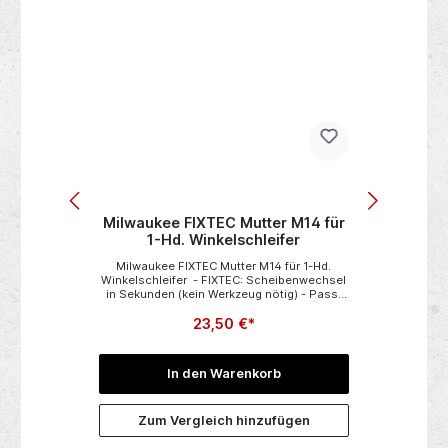
mm m.
Milwaukee FIXTEC Mutter M14 für
FLEX 
1-Hd. Winkelschleifer
2xAk
m.
Milwaukee FIXTEC Mutter M14 für 1-Hd.
FLEX 
Winkelschleifer - FIXTEC: Scheibenwechsel
18V 
in Sekunden (kein Werkzeug nötig) - Passt
beste
an alle Winkelschleifer mit Standard-M14-
LD2x 
23,50 €*
15
Aufnahme bis ø 150 mm - 12 Sekunden für
kompletten Scheibenwechsel - Ermöglicht
größere Einsatzfläche durch 8mm Scheibe -
Mit integrierten Löchern für Standard
In den Warenkorb
Spannschlüssel, falls sich die Mutter per
Hand nicht mehr lösen lässt - Integrierte
Sicherheitskupplung für mehr Sicherheit des
n
Zum Vergleich hinzufügen
Anwenders