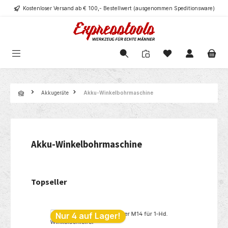
Kostenloser Versand ab € 100,- Bestellwert (ausgenommen Speditionsware)
alt springen
Navigation
Akkugeräte
Akku-Winkelbohrmaschine
Akku-Winkelbohrmaschine
Topseller
Produktgalerie überspringen
Nur 4 auf Lager!
%