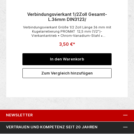
Verbindungsvierkant 1/2Zoll Gesamt-
L.36mm DIN3123/
Verbindungsvierkant Größe 1/2 Zoll Länge 36 mm mit
Kugelarretierung PROMAT 12,5 mm (1/2″)-
Vierkantantrieb • Chrom-Vanadium-Stahl •
verchromt • DIN 3122 / ISO 3315 Weitere technische
3,50 €*
Eigenschaften:• Oberfläche: verchromt• Material:
CV-Stahl
In den Warenkorb
Zum Vergleich hinzufügen
NEWSLETTER
VERTRAUEN UND KOMPETENZ SEIT 20 JAHREN