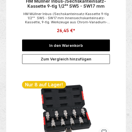
HM Müllner Inbus-/Sechskanteinsatz-
Kassette 9-tlg 1/2"" SW5 - SW17 mm
HM Müllner Inbus-/Sechskanteinsatz-Kassette 9-tlg
1/2"" SW5 - SW17 mm Innensechskanteinsatz-
Kassette, 9-tlg. Werkzeuge aus Chrom-Vanadium-
Stahl, satiniertKunststoffkassetteLänge 55 mm1/2“-
26,45 €*
VierkantantriebSW5/SW6/SW7/SW8/SW9/SW10/SW1
2/SW14/SW17
In den Warenkorb
Zum Vergleich hinzufügen
Nur 8 auf Lager!