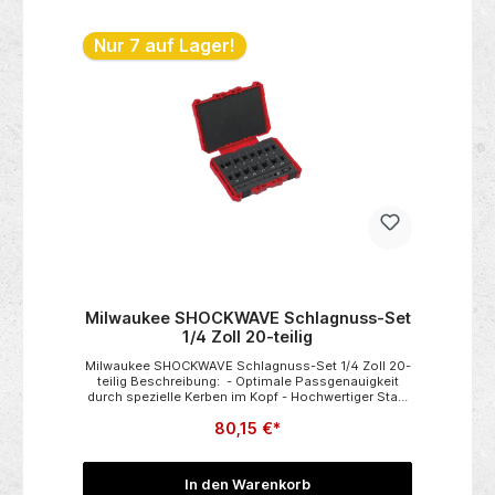
DEOS/3062_Universal_Steckschluessel_INSTAGRAM.
mp4" frameborder="0" allow="autoplay; encrypted-
Nur 7 auf Lager!
media" allowfullscreen></iframe>
Milwaukee SHOCKWAVE Schlagnuss-Set
1/4 Zoll 20-teilig
Milwaukee SHOCKWAVE Schlagnuss-Set 1/4 Zoll 20-
teilig Beschreibung: - Optimale Passgenauigkeit
durch spezielle Kerben im Kopf - Hochwertiger Stahl
(Chrommolybdän) für besonders lange Standzeit. -
80,15 €*
Lasermarkierung zur eindeutigen
Größenindentifizierung. - Passgenau durch 6
Spannpunkte. - Dünnwandige Konstruktion für
leichteres Arbeiten bei engen Platzverhältnissen.
In den Warenkorb