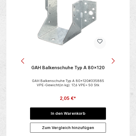
Ø
GAH Balkenschuhe Typ A 80x120
HM Mü
dünn
(10 S
INOX *
GAH Balkenschuhe Typ A 80x120#335885
HM Mül
 mm
VPE-Gewicht(in kg): 17,6 VPE= 50 Stk
 Stahl -
l 12250
Abbr
2,05 €*
 in
)
nd
dzeit•
In den Warenkorb
•
klung •
 • zur
n
Zum Vergleich hinzufügen
 Blechen
eisen-,