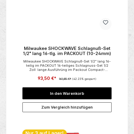
Milwaukee SHOCKWAVE Schlagnuß-Set
1/2" lang 16-tlg. im PACKOUT (10-24mm)
Milwaukee SHOCKWAVE Schlagnuß-Set 1/2" lang 16-
teilig im PACKOUT 16-teiliges Schlagnuss-Set 1/2
Zoll lange Ausführüng im Packout Compact-
Organiser 16-teilige Bestückung: 15 Stück 1/2"
93,50 €*
Shockwave Schlagnüsse ca. 75 mm langdavon je 1
161,85 €*
(42.23% gespart)
Stück 10 / 11 / 12 / 13 / 14 / 15 / 16 / 17 / 18 / 19 / 20 / 21
/ 22 / 23 / 24 mm 1 Stück Shockwave Verlängerung
ca. 75 mm lang
In den Warenkorb
Zum Vergleich hinzufügen
Nur 3 auf Lager!