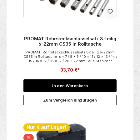
PROMAT Rohrsteckschlüsselsatz 8-teilig
6-22mm CS35 in Rolltasche
PROMAT Rohrsteckschlüsselsatz 8-teilig 6-22mm
CS35 in Rolltasche 6 x 7 / 8 x 9 / 10 x 11 / 12 x 13 / 14 x
15 / 16 x 17 / 18 x 19 / 20 x 22 mm- aus Stahlrohr
(C35)• gehärtet • verchromt • Enden 6-kantig • mit
33,70 €*
Hohlschaft • nahtlos - DIN 896 Form B / ISO 2236 /
ISO 1085 / DIN 2391 Lieferung in Rolltasche, komplett
mit Stufendrehstift (6-8-10-12 mm)
In den Warenkorb
Zum Vergleich hinzufügen
Nur 4 auf Lager!
%