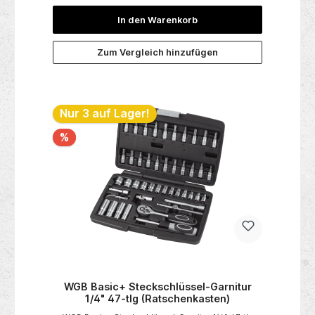
mm3/8" Kardan-Gelenk3/8" Verlängerung 40 | 75 |
150 mm3/8" Adapter 1/2" x 3/8"3/8"
In den Warenkorb
Hebelumschaltknarre, 72 Zähne 190 mm
Zum Vergleich hinzufügen
Nur 3 auf Lager!
%
WGB Basic+ Steckschlüssel-Garnitur
1/4" 47-tlg (Ratschenkasten)