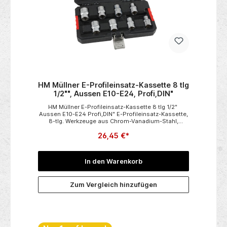
HM Müllner E-Profileinsatz-Kassette 8 tlg
1/2"", Aussen E10-E24, Profi,DIN"
HM Müllner E-Profileinsatz-Kassette 8 tlg 1/2"
Aussen E10-E24 Profi,DIN" E-Profileinsatz-Kassette,
8-tlg. Werkzeuge aus Chrom-Vanadium-Stahl,
satiniertKunststoffkassetteLänge 38 mm1/2“-
26,45 €*
VierkantantriebE10/E12/E14/E16/E18/E20/E22/E24
In den Warenkorb
Zum Vergleich hinzufügen