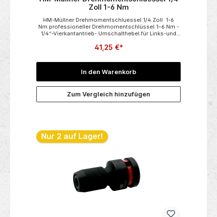
Zoll 1-6 Nm
HM-Müllner Drehmomentschluessel 1/4 Zoll 1-6
Nm professioneller Drehmomentschlüssel 1–6 Nm -
1/4“-Vierkantantrieb- Umschalthebel für Links-und
Rechtsgang schnelles und sicheres Einstellen des
41,25 €*
Drehmomentes- Dehmomentarretierung-
automatische Kurzauslösung- Auslösegenauigkeit
im Urzeigersinn +- 4 %- gut ablesbare Fein- und
HauptskalaLänge ca. 205 mm Lieferung erfolgt in
In den Warenkorb
praktischer ausziehbarer PVC-Schatulle
Zum Vergleich hinzufügen
Nur 2 auf Lager!