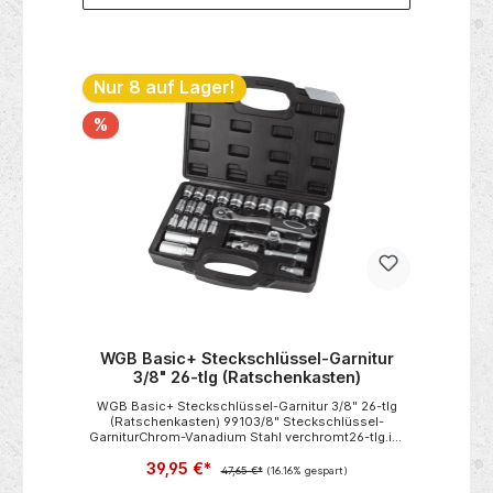
Nur 8 auf Lager!
%
WGB Basic+ Steckschlüssel-Garnitur
3/8" 26-tlg (Ratschenkasten)
WGB Basic+ Steckschlüssel-Garnitur 3/8" 26-tlg
(Ratschenkasten) 99103/8" Steckschlüssel-
GarniturChrom-Vanadium Stahl verchromt26-tlg.im
Kunststoffkoffer 3/8" Steckschlüssel-Einsatz, 6-kant
39,95 €*
6 | 7 | 8 | 9 | 10 | 11 | 12 | 13 | 14 | 15 | 16 | 17 | 18 | 19 | 20 |
47,65 €*
(16.16% gespart)
21 | 22 | 24 mm3/8" Zündkerzeneinsatz 16 | 21