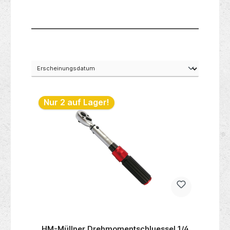
ose )-
Nur 2 auf Lager!
HM-Müllner Drehmomentschluessel 1/4