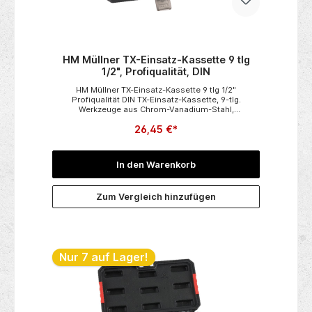
HM Müllner TX-Einsatz-Kassette 9 tlg
1/2", Profiqualität, DIN
HM Müllner TX-Einsatz-Kassette 9 tlg 1/2"
Profiqualität DIN TX-Einsatz-Kassette, 9-tlg.
Werkzeuge aus Chrom-Vanadium-Stahl,
satiniertKunststoffkassetteLänge 55 mm1/2“-
26,45 €*
VierkantantriebTX20/TX25/TX27/TX30/TX40/TX45/TX
50/TX55/TX60
In den Warenkorb
Zum Vergleich hinzufügen
Nur 7 auf Lager!