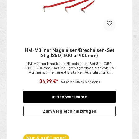
HM-Müllner Nageleisen/Brecheisen-Set
3tlg.(350, 600 u. 900mm)
HM-Müllner Nageleisen/Brecheisen-Set 3tlg.(350,
600 u. 900mm) Das 3teilige Nageleisen-Set von HM
Müllner ist in einer extra starken Ausführung für
Profi-Handwerker geschmiedet.Die Klingen sind aus
34,99 €*
gehärtetem Stahl.Die breite Eingriffsfläche verhindert
53,45 €*
(34.54% gespart)
ein seitliches Wegkippen.Dank der optimalen
Klauenstellung wird für leichtes und effektives
Arbeiten gesorgt. Lieferumfang:1 x Nageleisen Länge
In den Warenkorb
350 mm, Klauenbreite 30/25 mm, Gewicht 0,65 kg1 x
Nageleisen Länge 600 mm, Klauenbreite 40/35 mm,
Gewicht 2,0 kg1 x Nageleisen Länge 900 mm,
Zum Vergleich hinzufügen
Klauenbreite 40/35 mm, Gewicht 3,0 kg
Nur 4 auf Lager!