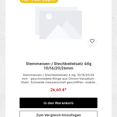
Stemmeisen-/ Stechbeitelsatz 4tlg
10/16/20/26mm
Stemmeisen-/ Stechbeitelsatz 4-tlg. 10/16/20/26
mm - geschmiedete Klinge aus Chrom-Vanadium-
Stahl- Schneide messerscharf geschliffen- stabiler
Schlagring- robuste Handwerker-Qualität-
26,60 €*
ergonomisches & abgeflachtes Holzheft
(Schlagfest) im praktischen Sichtkarton verpackt
In den Warenkorb
Zum Vergleich hinzufügen