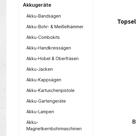
Akkugeräte
Akku-Bandsägen
Topsel
Akku-Bohr- & Meißelhämmer
Akku-Combokits
Produ
Nur 10 auf Lager!
Akku-Handkreissägen
Akku-Hobel & Oberfräsen
Akku-Jacken
Akku-Kappsägen
Akku-Kartuschenpistole
Akku-Gartengeräte
Akku-Lampen
00-QZ
Bessey Einhandzwinge
B
Akku-
scheibe
EZS
Magnetkernbohrmaschinen
ch
300/450/600/900mm