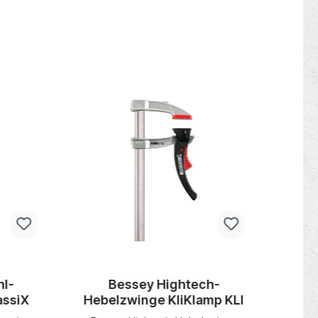
hl-
Bessey Hightech-
B
assiX
Hebelzwinge KliKlamp KLI