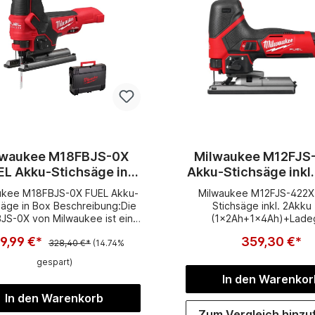
lwaukee M18FBJS-0X
Milwaukee M12FJS
EL Akku-Stichsäge in
Akku-Stichsäge inkl
Box Neu
12V
ukee M18FBJS-0X FUEL Akku-
Milwaukee M12FJS-422X
(1x2Ah+1x4Ah)+Lad
säge in Box Beschreibung:Die
Stichsäge inkl. 2Akku
Box
JS-0X von Milwaukee ist eine
(1x2Ah+1x4Ah)+Ladeg
Akku-Stichsäge mit 5-facher
Box Beschreibung:Bürst
9,99 €*
359,30 €*
delhubeinstellung sowie 6
328,40 €*
(14.74%
POWERSTATE®-Motor für 
windigkeitseinstellungen mit
Schnitte, lange Standzeite
gespart)
anlauf.3500 Hübe pro Minute
zu 24 m in 19 mm OSB (mit 
In den Warenkor
lichen saubere Schnitte und
Ah-Akku)Patentierte F
ingerte Vibrationen.Der von
Werkzeugaufnahme für sc
In den Warenkorb
ukee entwickelte und gebaute
und einfachen Blattwec
Zum Vergleich hinzu