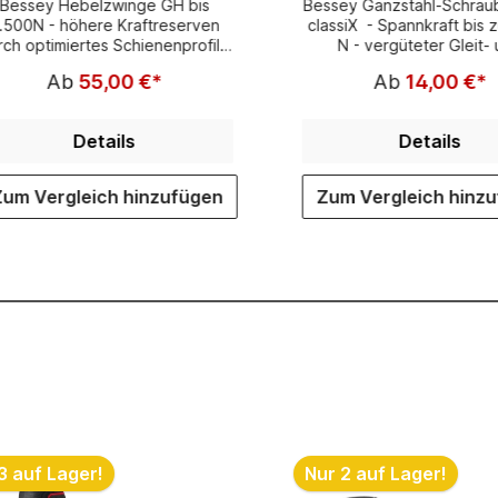
Bessey Hebelzwinge GH bis
Bessey Ganzstahl-Schrau
.500N - höhere Kraftreserven
classiX - Spannkraft bis
rch optimiertes Schienenprofil -
N - vergüteter Gleit-
eichmäßiger Spannkraftaufbau -
Festbügel für federnde
Ab
55,00 €*
Ab
14,00 €*
sehebel mit Abgleitschutz - bis
elastisches Spannen
u 5 x schnelleres Spannen als
ergonomisch geformter Ho
herkömmliche Zwingen -
Details
Details
empfindlich gegen Vibrationen -
he Spannkraft (bis zu 8500 N)
Zum Vergleich hinzufügen
Zum Vergleich hinz
3 auf Lager!
Nur 2 auf Lager!