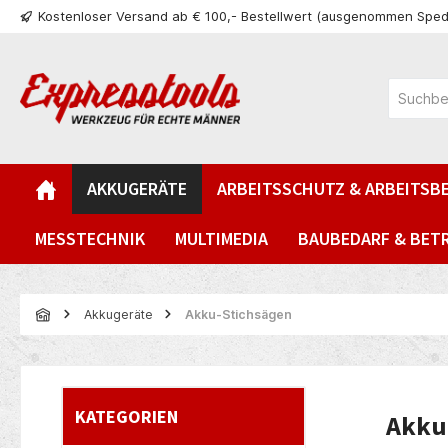
Kostenloser Versand ab € 100,- Bestellwert (ausgenommen Sped
springen
Zur Hauptnavigation springen
AKKUGERÄTE
ARBEITSSCHUTZ & ARBEITSB
MESSTECHNIK
MULTIMEDIA
BAUBEDARF & BET
Akkugeräte
Akku-Stichsägen
KATEGORIEN
Akku