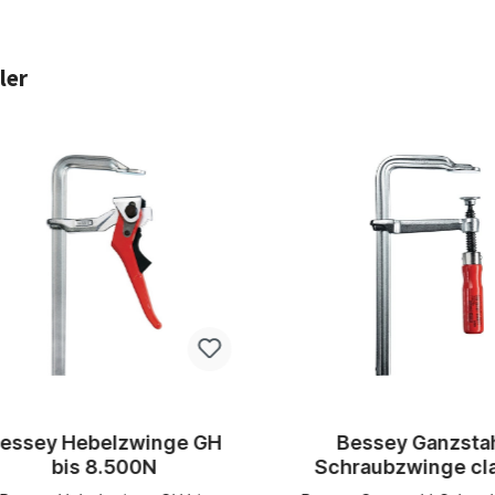
ler
ktgalerie überspringen
essey Hebelzwinge GH
Bessey Ganzsta
bis 8.500N
Schraubzwinge cl