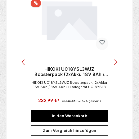
%
eifer
HIKOKI UC18YSL3WJZ
3er
Boosterpack (2xAkku 18V 8Ah /
36V 4Ah) +Ladegerät UC18YSL3
ckluft
HIKOKI UC18YSL3WJZ Boosterpack (2xAkku
nter-
18V 8Ah / 36V 4Ah) +Ladegerät UC18YSL3
f-Hub-
ter-
232,99 €*
Klett-
317,40 €*
(26.59% gespart)
tung von
 Lack
In den Warenkorb
n
Zum Vergleich hinzufügen