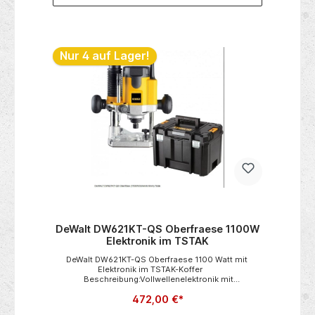
Nur 4 auf Lager!
DeWalt DW621KT-QS Oberfraese 1100W
Elektronik im TSTAK
DeWalt DW621KT-QS Oberfraese 1100 Watt mit
Elektronik im TSTAK-Koffer
Beschreibung:Vollwellenelektronik mit
Drehzahlkonstanthaltung garantiert einheitliches
472,00 €*
Fräsbild aufgrund stabiler Fräsdrehzahl auch unter
Last Fräskorbführung im Alu-Druckguss-Gehäuse