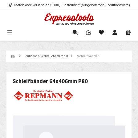
Kostenloser Versand ab € 100,- Bestellwert (ausgenommen Speditionsware)
alt springen
Navigation
Zubehör & Verbrauchsmaterial
Schleifbänder
Schleifbänder 64x406mm P80
Bildergalerie überspringen