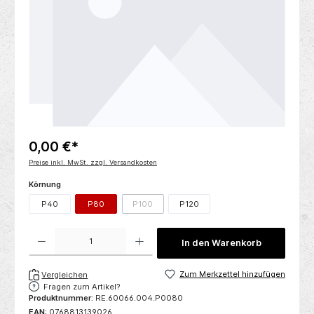
0,00 €*
Preise inkl. MwSt. zzgl. Versandkosten
auswählen
Körnung
P40
P80
P100
P120
(Diese Option ist zurzeit nicht verfügbar.)
Produkt Anzahl: Gib den gewünschten Wert ein oder benutze die Schaltflächen um die 
In den Warenkorb
Zum Merkzettel hinzufügen
Vergleichen
Fragen zum Artikel?
Produktnummer:
RE.60066.004.P0080
EAN:
0768813139026