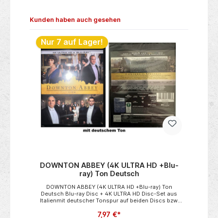
Produktgalerie überspringen
Kunden haben auch gesehen
Nur 7 auf Lager!
N
 x
DOWNTON ABBEY (4K ULTRA HD +Blu-
ray) Ton Deutsch
at
DOWNTON ABBEY (4K ULTRA HD +Blu-ray) Ton
s
Deutsch Blu-ray Disc + 4K ULTRA HD Disc-Set aus
t
Italienmit deutscher Tonspur auf beiden Discs bzw.
d er
Versionen Beschreibung:Willkommen auf
7,97 €*
nen
DowntonDas weltweite Phänomen "Downton Abbey"
C