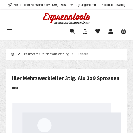
Kostenloser Versand ab € 100,- Bestellwert (ausgenommen Speditionsware)
alt springen
Navigation
Baubedarf & Betriebsausstattung
Leitern
Iller Mehrzweckleiter 3tlg. Alu 3x9 Sprossen
Iller
Bildergalerie überspringen