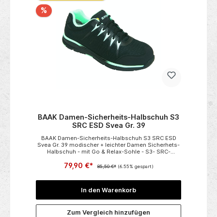
%
M
BAAK Damen-Sicherheits-Halbschuh S3
B
SRC ESD Svea Gr. 39
BAAK Damen-Sicherheits-Halbschuh S3 SRC ESD
Ba
Svea Gr. 39 modischer + leichter Damen Sicherhets-
Halbschuh - mit Go & Relax-Sohle - S3- SRC-
e.
ESD Farbe: Schwarz/Mint für Orthopädische Einlagen
79,90 €*
um
Zertifiziert!
20
85,50 €*
(6.55% gespart)
nd
R
5
In den Warenkorb
 2-
Zum Vergleich hinzufügen