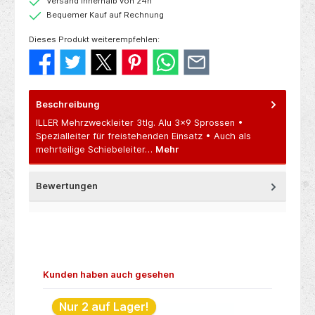
Versand innerhalb von 24h
Bequemer Kauf auf Rechnung
Dieses Produkt weiterempfehlen:
Beschreibung
ILLER Mehrzweckleiter 3tlg. Alu 3x9 Sprossen •
Spezialleiter für freistehenden Einsatz • Auch als
mehrteilige Schiebeleiter…
Mehr
Bewertungen
Produktgalerie überspringen
Kunden haben auch gesehen
Nur 2 auf Lager!
N