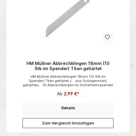
1
HM Müllner Abbrechklingen 18mm (10
r
Stk im Spender) Titan gehärtet
t
HM Müllner Abbrechklingen 18mm (10 Stk im
Spender) Titan gehärtet • aus Solingenstahl,
B
er
gehärtet• 10 Abbrechklingen im Sicherheitsspender
Ab
2,99 €*
r
ch
ch
das
S
Details
n
ng,
ten
Zum Vergleich hinzufügen
en