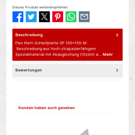
Dieses Produkt weiterempfehlen:
Beschreibung
Flex Klett-Schleifplatte SP 100x150-M
Beschreibung:aus hoch strapazierfähigem
Spezialmaterial mit Abauglochung (10x)mit a…
Mehr
Bewertungen
Produktgalerie überspringen
Kunden haben auch gesehen
N