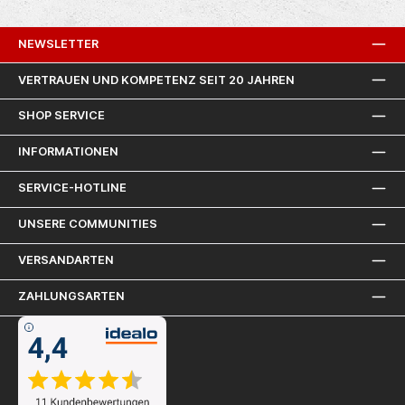
net
für
NEWSLETTER
n
VERTRAUEN UND KOMPETENZ SEIT 20 JAHREN
nen
et
ür
SHOP SERVICE
be
ger
INFORMATIONEN
 > 1
ax.
SERVICE-HOTLINE
11
0
UNSERE COMMUNITIES
ng
 x
VERSANDARTEN
35
ar1
kä
ZAHLUNGSARTEN
32