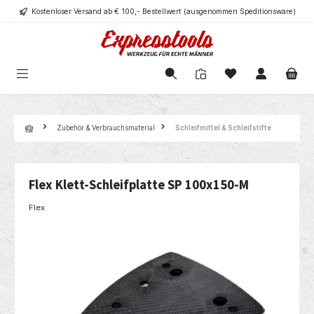
Kostenloser Versand ab € 100,- Bestellwert (ausgenommen Speditionsware)
alt springen
Navigation
Zubehör & Verbrauchsmaterial
Schleifmittel & Schleifstifte
Flex Klett-Schleifplatte SP 100x150-M
Flex
Bildergalerie überspringen