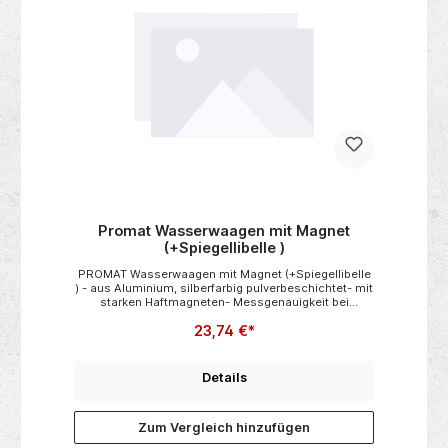
-
Promat Wasserwaagen mit Magnet
M
)
(+Spiegellibelle )
 x
PROMAT Wasserwaagen mit Magnet (+Spiegellibelle
Mi
) - aus Aluminium, silberfarbig pulverbeschichtet- mit
le
starken Haftmagneten- Messgenauigkeit bei
f
Normallage max. 0,5 mm/m- gefräste Messfläche bis
23,74 €*
100 cm- patentierte Spiegellibelle - Draufsicht auf die
cm
für
vertikale Libelle- unzerbrechliche Acrylglas-
Blocklibellen
 bei
Details
tt-
Zum Vergleich hinzufügen
t
en