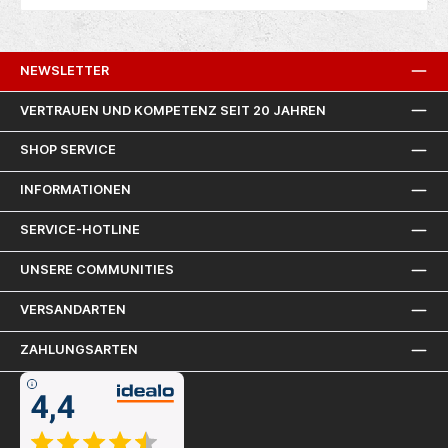
Meißelhammer• Zusatzhandgriff• Transportkoffer
lm
we
NEWSLETTER
VERTRAUEN UND KOMPETENZ SEIT 20 JAHREN
SHOP SERVICE
INFORMATIONEN
SERVICE-HOTLINE
UNSERE COMMUNITIES
VERSANDARTEN
ZAHLUNGSARTEN