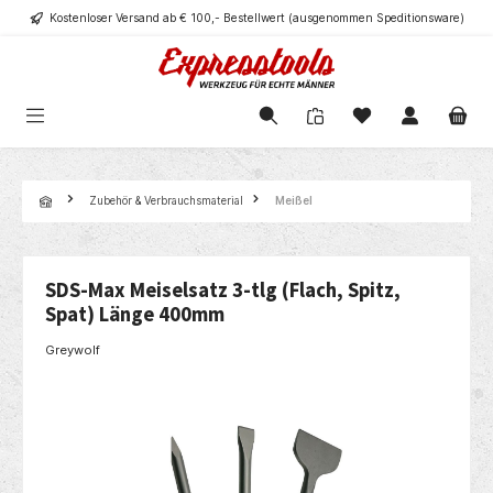
Kostenloser Versand ab € 100,- Bestellwert (ausgenommen Speditionsware)
alt springen
Navigation
Zubehör & Verbrauchsmaterial
Meißel
SDS-Max Meiselsatz 3-tlg (Flach, Spitz,
Spat) Länge 400mm
Greywolf
Bildergalerie überspringen