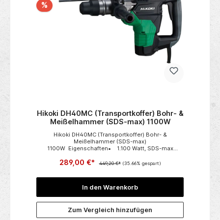
%
 E
Hikoki DH40MC (Transportkoffer) Bohr- &
Meißelhammer (SDS-max) 1100W
Hikoki DH40MC (Transportkoffer) Bohr- &
n
Meißelhammer (SDS-max)
en
1100W Eigenschaften• 1.100 Watt, SDS-max
ei
IN
Werkzeugaufnahme• 2 Funktionen: Hammerbohren
S
289,00 €*
und
449,20 €*
(35.66% gespart)
Meißeln• Sicherheitsrutschkupplung• Abschaltko
z
hlebürsten Technische Daten• Leistungsaufnahme:
m
1100 Watt• Schlagenergie: 7,1 Joule• Bohren in
f
In den Warenkorb
Beton: 40 mm• Bohren in Beton mit Kronen: 105
mm• Leerlaufdrehzahl: 620 min-
1• Vollastschlagzahl: 2.800 min-1• Abmessungen
We
Zum Vergleich hinzufügen
(LxHxB): 448 x 255 x 105 mm• Gewicht: 7,1
kg Lieferumfang• Bohr- und