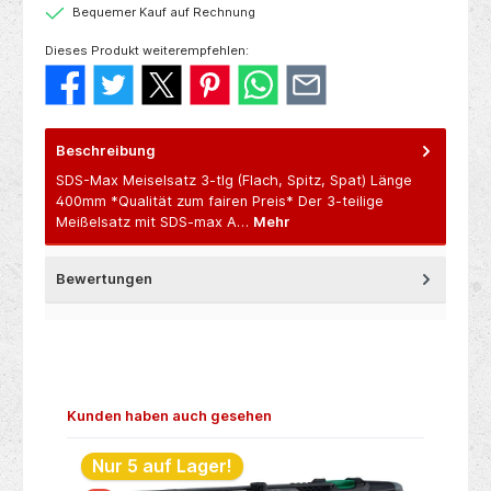
Bequemer Kauf auf Rechnung
Dieses Produkt weiterempfehlen:
Beschreibung
SDS-Max Meiselsatz 3-tlg (Flach, Spitz, Spat) Länge
400mm *Qualität zum fairen Preis* Der 3-teilige
Meißelsatz mit SDS-max A…
Mehr
Bewertungen
Produktgalerie überspringen
Kunden haben auch gesehen
Nur 5 auf Lager!
N