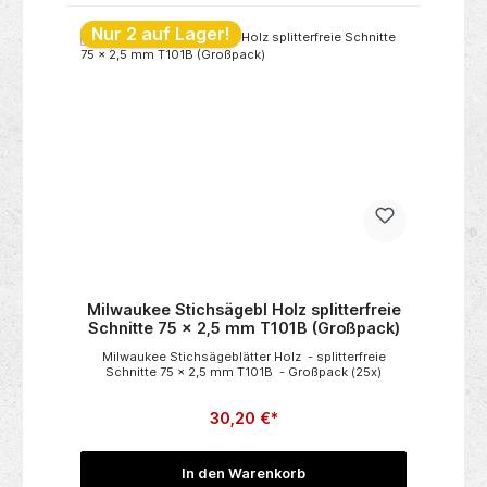
Nur 2 auf Lager!
en
Milwaukee Stichsägebl Holz splitterfreie
P
Schnitte 75 x 2,5 mm T101B (Großpack)
z
Milwaukee Stichsägeblätter Holz - splitterfreie
Schnitte 75 x 2,5 mm T101B - Großpack (25x)
ei
K
30,20 €*
und
Di
ch
s
In den Warenkorb
n-
b