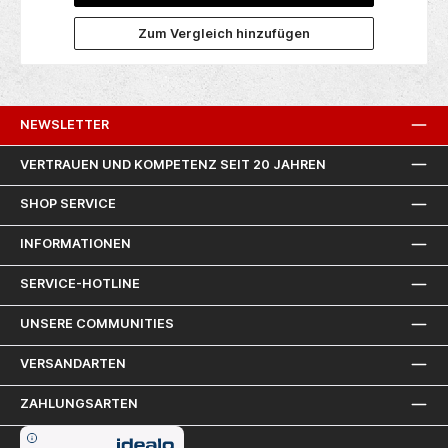
er
u
Zum Vergleich hinzufügen
at,
Di
-,
l
end
sa
n,
I
NEWSLETTER
VERTRAUEN UND KOMPETENZ SEIT 20 JAHREN
SHOP SERVICE
INFORMATIONEN
SERVICE-HOTLINE
UNSERE COMMUNITIES
VERSANDARTEN
ZAHLUNGSARTEN