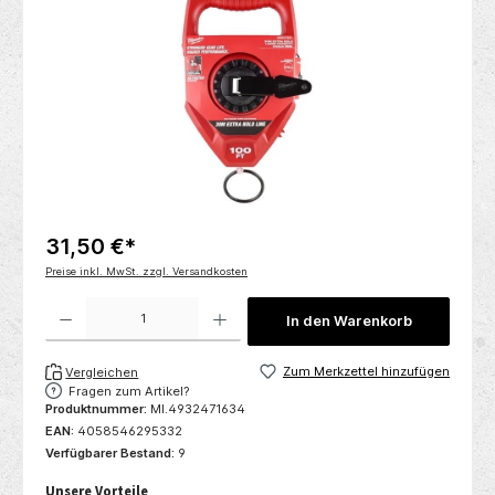
31,50 €*
Preise inkl. MwSt. zzgl. Versandkosten
Produkt Anzahl: Gib den gewünschten Wert ein oder benutze die Schaltflächen um die 
In den Warenkorb
Zum Merkzettel hinzufügen
Vergleichen
Fragen zum Artikel?
Produktnummer:
MI.4932471634
EAN:
4058546295332
Verfügbarer Bestand:
9
Unsere Vorteile