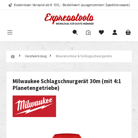
Kostenloser Versand ab € 100,- Bestellwert (ausgenommen Speditionsware)
alt springen
Navigation
Handwerkzeug
Maurerschnur & Schlagschnurgeräte
Milwaukee Schlagschnurgerät 30m (mit 4:1
Planetengetriebe)
Bildergalerie überspringen