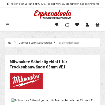
Kostenloser Versand ab € 100,- Bestellwert (ausgenommen Speditionsware)
alt springen
Navigation
Zubehör & Verbrauchsmaterial
Säbelsägeblätter
Milwaukee Säbelsägeblatt für
Trockenbauwände 63mm VE1
Bildergalerie überspringen