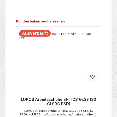
Produktgalerie überspringen
Kunden haben auch gesehen
Ausverkauft
N
e
LUPOS Arbeitsschuhe ENTICS Gr.39 (S3
CI SRC ESD)
rau
LUPOS Arbeitsschuhe ENTICS Gr.39 (S3 CI SRC
En
ESD) - LUPOS= Luftpolsterschuhe/Arbeitsschuhe für