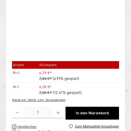
Anzahl
Stückpreis
6,79 €*
Bis
2
7,30 €*
(6.99% gespart)
6,39 €*
Ab
3
7,30 €*
(12.47% gespart)
Preise inkl. MwSt. zzgl. Versandkosten
Produkt Anzahl: Gib den gewünschten Wert ein oder benutze die Schaltflächen um die 
In den Warenkorb
Zum Merkzettel hinzufügen
Vergleichen