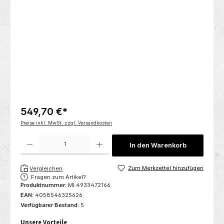
549,70 €*
Preise inkl. MwSt. zzgl. Versandkosten
Produkt Anzahl: Gib den gewünschten Wert ein oder benutze die Schaltflächen um die 
In den Warenkorb
Zum Merkzettel hinzufügen
Vergleichen
Fragen zum Artikel?
Produktnummer:
MI.4933472166
EAN:
4058546325626
Verfügbarer Bestand:
5
Unsere Vorteile