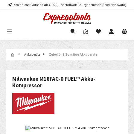
Kostenloser Versand ab € 100,- Bestellwert (ausgenommen Speditionsware)
alt springen
Navigation
Akkugeräte
Zubehör & Sonstige Akkugeräte
Milwaukee M18FAC-0 FUEL™ Akku-
Kompressor
Bildergalerie überspringen