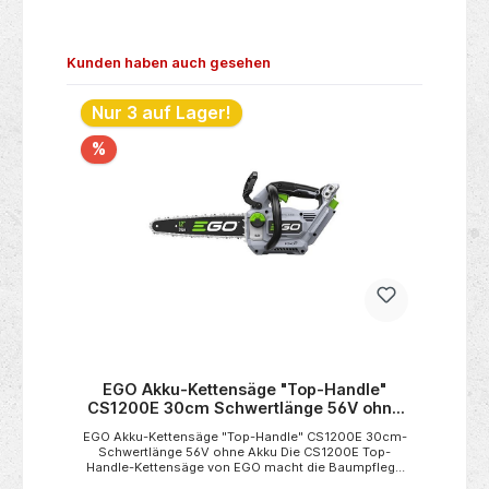
Produktgalerie überspringen
Kunden haben auch gesehen
Nur 3 auf Lager!
N
%
EGO Akku-Kettensäge "Top-Handle"
CS1200E 30cm Schwertlänge 56V ohne
Akku
z
EGO Akku-Kettensäge "Top-Handle" CS1200E 30cm-
Schwertlänge 56V ohne Akku Die CS1200E Top-
Handle-Kettensäge von EGO macht die Baumpflege
besonders einfach. Sie ist für Profis konzipiert, liegt