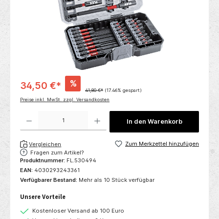
%
34,50 €*
41,80 €*
(17.46% gespart)
Preise inkl. MwSt. zzgl. Versandkosten
Produkt Anzahl: Gib den gewünschten Wert ein oder benutze die Schaltflächen um die 
In den Warenkorb
Zum Merkzettel hinzufügen
Vergleichen
Fragen zum Artikel?
Produktnummer:
FL.530494
EAN:
4030293243361
Verfügbarer Bestand:
Mehr als 10 Stück verfügbar
Unsere Vorteile
Kostenloser Versand ab 100 Euro