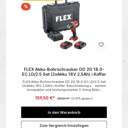
%
ley
FLEX Akku-Bohrschrauber DD 2G 18.0-
EC LD/2.5 Set (2xAkku 18V 2,5Ah) i.Koffer
45
FLEX Akku-Bohrschrauber DD 2G 18.0-EC LD/2.5 Set
RE
-
(2xAkku 18V 2,5Ah) i.Koffer Beschreibung:• extrem
fa
y-
kompakter und leistungsstarker 2-Gang Akku-
Bohrschrauber mit extrem kurzer
Ma
159,50 €*
aak
Kopflänge• Bürstenloser Motor mit höherem
Kun
209,50 €*
(23.87% gespart)
o &
Wirkungsgrad und längerer
de
il-
Lebensdauer• Electronic Management System
PH
und
(EMS) schützt die Maschine, verlängert die
3,
In den Warenkorb
Lebensdauer und erhöht die
j
-48
Effizienz• Schnellspannbohrfutter in
40
)
Metallausführung mit Auto-Lock
TX
Zum Vergleich hinzufügen
Funktion• Elektronische