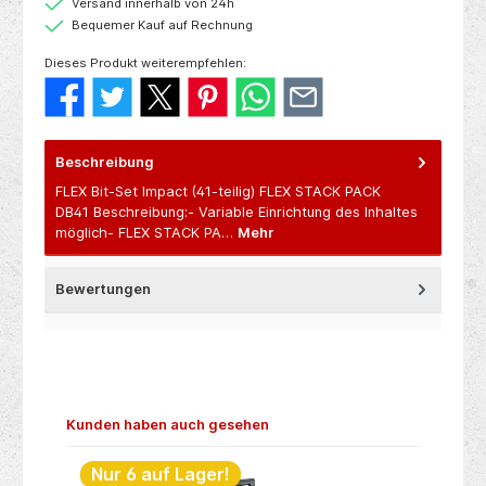
Versand innerhalb von 24h
Bequemer Kauf auf Rechnung
Dieses Produkt weiterempfehlen:
Beschreibung
FLEX Bit-Set Impact (41-teilig) FLEX STACK PACK
DB41 Beschreibung:- Variable Einrichtung des Inhaltes
möglich- FLEX STACK PA…
Mehr
Bewertungen
Produktgalerie überspringen
Kunden haben auch gesehen
Nur 6 auf Lager!