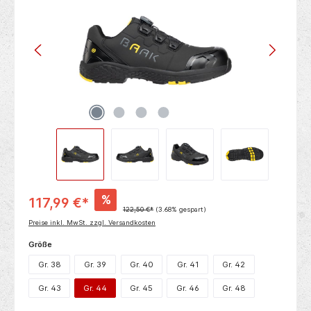
%
117,99 €*
122,50 €*
(3.68% gespart)
Preise inkl. MwSt. zzgl. Versandkosten
auswählen
Größe
Gr. 38
Gr. 39
Gr. 40
Gr. 41
Gr. 42
Gr. 43
Gr. 44
Gr. 45
Gr. 46
Gr. 48