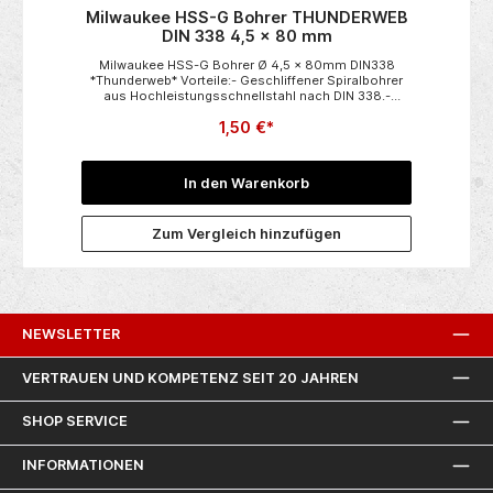
Milwaukee HSS-G Bohrer THUNDERWEB
DIN 338 4,5 x 80 mm
B
Milwaukee HSS-G Bohrer Ø 4,5 x 80mm DIN338
*Thunderweb* Vorteile:- Geschliffener Spiralbohrer
aus Hochleistungsschnellstahl nach DIN 338.-
THUNDERWEB Spiralform ermöglicht eine schnelle
1,50 €*
Spanabfuhr für geringere Wärmeentwicklung und
gs-
längere Standzeit.- Rechtsschneidender Spiralbohrer
Ho
e
Typ N.- 135° Bohrerspitze mit Kreuzanschliff nach DIN
1412 C für punktgenaues Anbohren ohne Ankörnen.-
In den Warenkorb
ner
Bis zu 40 % schnellerer Bohrfortschritt und bis zu 50
Me
% geringere Vorschubkraft als rollgewalzter
rt
Spiralbohrer. Anwendung:- Geeignet zum Bearbeiten
V
Zum Vergleich hinzufügen
von legiertem und unlegiertem Stahl bis 900 N/mm².
e
e
NEWSLETTER
VERTRAUEN UND KOMPETENZ SEIT 20 JAHREN
SHOP SERVICE
INFORMATIONEN