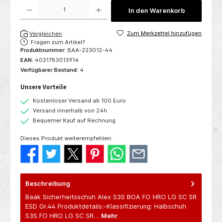
Produkt Anzahl: Gib den gewünschten Wert ein oder benutze die Schaltflächen um die 
In den Warenkorb
Zum Merkzettel hinzufügen
Vergleichen
Fragen zum Artikel?
Produktnummer:
BAA-223012-44
EAN:
4031783013914
Verfügbarer Bestand:
4
Unsere Vorteile
Kostenloser Versand ab 100 Euro
Versand innerhalb von 24h
Bequemer Kauf auf Rechnung
Dieses Produkt weiterempfehlen:
Beschreibung
Baak Sicherheitsschuh Alex S3S BOA FO HRO LG SC SR
ESD Gr.44 Produktdetails:-Klassifizierung: Halbschuh
S3S FO HRO LG SC SR…
Mehr