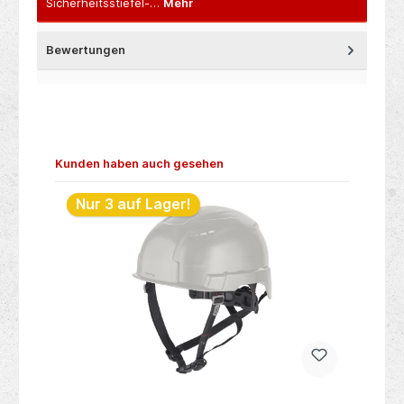
Sicherheitsstiefel-…
Mehr
Bewertungen
Produktgalerie überspringen
Kunden haben auch gesehen
Nur 3 auf Lager!
N