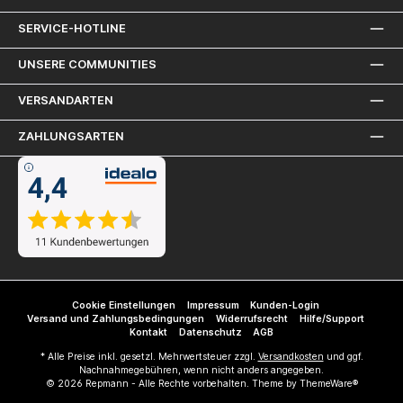
erfüllt die Norm EN 12492 mit Ausnahme von Punkt
4.1.4.-Kopfumfang: 52 - 68 cm.-Erhältlich in 8 Farben
SERVICE-HOTLINE
mit mattem Finish: weiß, gelb, orange, rot, schwarz,
grün, blau und Hi-Vis warngelb.-Belüftete Ausführung
gemäß Abschnitt 5.3 der EN 50365 - Elektrisch
UNSERE COMMUNITIES
isolierende Helme zur Verwendung in
Niederspannungsanlagen.
VERSANDARTEN
ZAHLUNGSARTEN
Cookie Einstellungen
Impressum
Kunden-Login
Versand und Zahlungsbedingungen
Widerrufsrecht
Hilfe/Support
Kontakt
Datenschutz
AGB
* Alle Preise inkl. gesetzl. Mehrwertsteuer zzgl.
Versandkosten
und ggf.
Nachnahmegebühren, wenn nicht anders angegeben.
© 2026 Repmann - Alle Rechte vorbehalten. Theme by
ThemeWare®