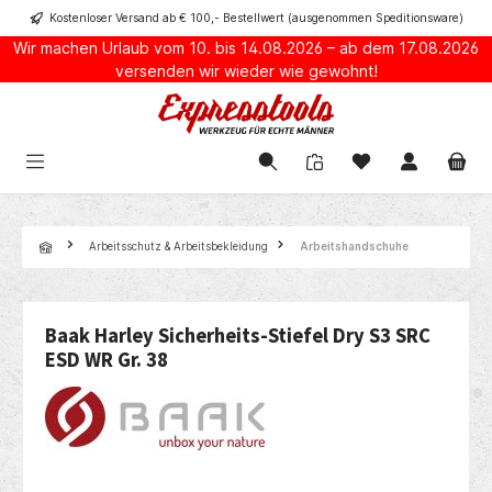
Kostenloser Versand ab € 100,- Bestellwert (ausgenommen Speditionsware)
alt springen
Wir machen Urlaub vom 10. bis 14.08.2026 – ab dem 17.08.2026
versenden wir wieder wie gewohnt!
Navigation
Arbeitsschutz & Arbeitsbekleidung
Arbeitshandschuhe
Baak Harley Sicherheits-Stiefel Dry S3 SRC
ESD WR Gr. 38